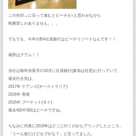
この矢印
→
に沿って進むとビーチが♪と思わせながら
執務室しかありません。。。
でもでも、今年の
BA
社員旅行はビーチリゾートなんです！！
場所はグアム！！
当社は毎年決算月の
10
月に社員旅行(参加は任意)に行っていて、
過去行き先は、
2017
年 ケアンズ(オーストラリア)
2016
年
香港
2015
年 プーケット(タイ)
過去4回中3回はビーチですね。
ちなみに代表に2019年はどこに行くのかヒアリングしたところ、
「うーん仮だけどセブかな？」と言ってました。