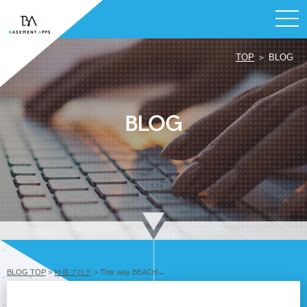
TOP
＞ BLOG
BLOG
BLOG TOP
>
社員ブログ
> This way BEACH→